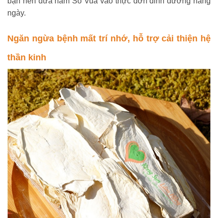
bạn nên đưa nấm Sò Vua vào thực đơn dinh dưỡng hàng
ngày.
Ngăn ngừa bệnh mất trí nhớ, hỗ trợ cải thiện hệ
thần kinh