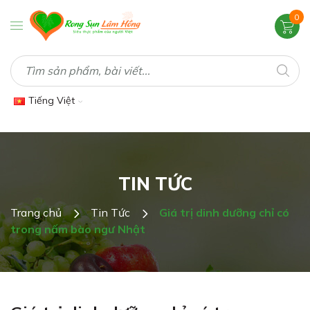
0
Tiếng Việt
TIN TỨC
Trang chủ
Tin Tức
Giá trị dinh dưỡng chỉ có
trong nấm bào ngư Nhật