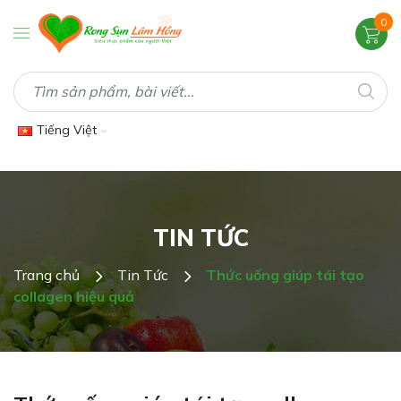
0
Tiếng Việt
TIN TỨC
Trang chủ
Tin Tức
Thức uống giúp tái tạo
collagen hiệu quả