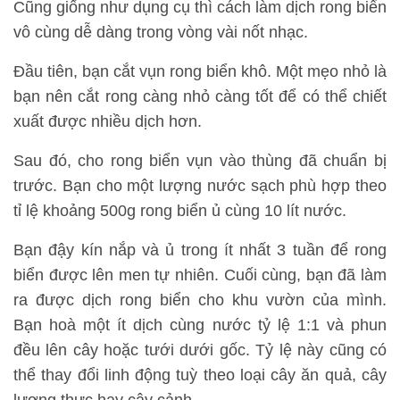
Cũng giống như dụng cụ thì cách làm dịch rong biển
vô cùng dễ dàng trong vòng vài nốt nhạc.
Đầu tiên, bạn cắt vụn rong biển khô. Một mẹo nhỏ là
bạn nên cắt rong càng nhỏ càng tốt để có thể chiết
xuất được nhiều dịch hơn.
Sau đó, cho rong biển vụn vào thùng đã chuẩn bị
trước. Bạn cho một lượng nước sạch phù hợp theo
tỉ lệ khoảng 500g rong biển ủ cùng 10 lít nước.
Bạn đậy kín nắp và ủ trong ít nhất 3 tuần để rong
biển được lên men tự nhiên. Cuối cùng, bạn đã làm
ra được dịch rong biển cho khu vườn của mình.
Bạn hoà một ít dịch cùng nước tỷ lệ 1:1 và phun
đều lên cây hoặc tưới dưới gốc. Tỷ lệ này cũng có
thể thay đổi linh động tuỳ theo loại cây ăn quả, cây
lương thực hay cây cảnh,…