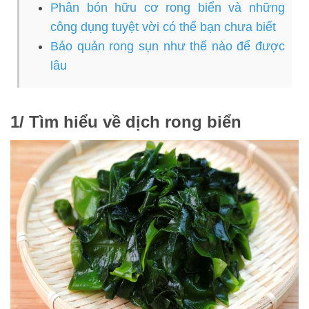
Phân bón hữu cơ rong biển và những
công dụng tuyệt vời có thể bạn chưa biết
Bảo quản rong sụn như thế nào để được
lâu
1/ Tìm hiểu về dịch rong biển