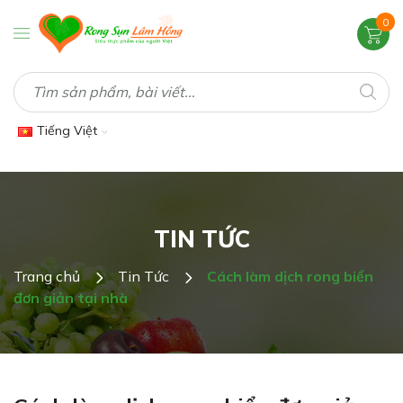
0
Tiếng Việt
TIN TỨC
Trang chủ
Tin Tức
Cách làm dịch rong biển
đơn giản tại nhà