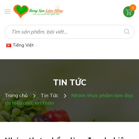
0
Tiếng Việt
TIN TỨC
Trang chủ
Tin Tức
Nhóm thực phẩm làm đẹp
da hiệu quả, an toàn