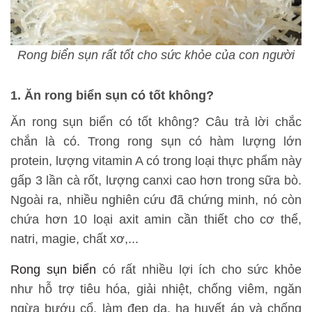
Rong biển sụn rất tốt cho sức khỏe của con người
1. Ăn rong biển sụn có tốt không?
Ăn rong sụn biển có tốt không? Câu trả lời chắc
chắn là có. Trong rong sụn có hàm lượng lớn
protein, lượng vitamin A có trong loại thực phẩm này
gấp 3 lần cà rốt, lượng canxi cao hơn trong sữa bò.
Ngoài ra, nhiều nghiên cứu đã chứng minh, nó còn
chứa hơn 10 loại axit amin cần thiết cho cơ thể,
natri, magie, chất xơ,...
Rong sụn biển
có rất nhiều lợi ích cho sức khỏe
như hỗ trợ tiêu hóa, giải nhiệt, chống viêm, ngăn
ngừa bướu cổ, làm đẹp da, hạ huyết áp và chống