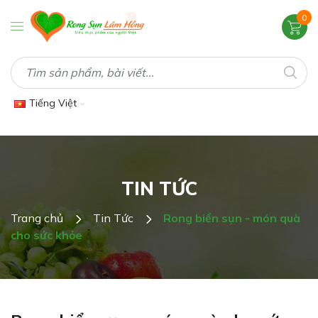
0
Tiếng Việt
TIN TỨC
Trang chủ
Tin Tức
Rong biển sụn - món quà
cho sức khỏe