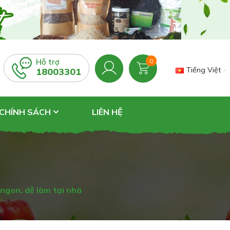
Hỗ trợ
0
Tiếng Việt
18003301
 CHÍNH SÁCH
LIÊN HỆ
ngon, dễ làm tại nhà