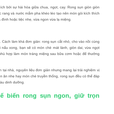
ích bởi sự hài hòa giữa chua, ngọt, cay. Rong sụn giòn giòn
 lạc rang và nước mắm pha khéo léo tạo nên món gỏi kích thích
 đình hoặc tiệc nhẹ, vừa ngon vừa lạ miệng.
. Cách làm khá đơn giản: rong sụn cắt nhỏ, cho vào nồi cùng
i nấu xong, bạn sẽ có món chè mát lành, giòn dai, vừa ngọt
 phù hợp làm món tráng miệng sau bữa cơm hoặc để thưởng
n tại nhà, nguyên liệu đơn giản nhưng mang lại trải nghiệm vị
n ăn nhẹ hay món chè truyền thống, rong sụn đều có thể đáp
iàu dinh dưỡng.
ế biến rong sụn ngon, giữ trọn