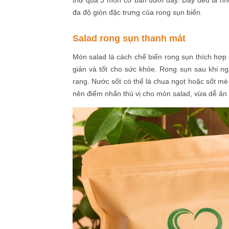
thử qua 3 món cơ bản dưới đây. Đây đều là nh
đa độ giòn đặc trưng của rong sụn biển.
Salad rong sụn thanh mát
Món salad là cách chế biến rong sụn thích hợ
giản và tốt cho sức khỏe. Rong sụn sau khi ng
rang. Nước sốt có thể là chua ngọt hoặc sốt mè 
nên điểm nhấn thú vị cho món salad, vừa dễ ăn