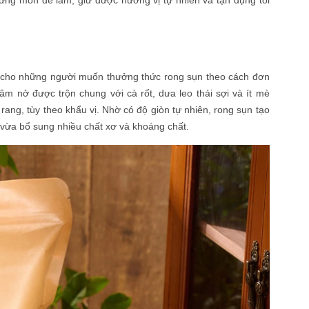
ững món dễ làm, giữ được hương vị tự nhiên và tận dụng tối
p cho những người muốn thưởng thức rong sụn theo cách đơn
âm nở được trộn chung với cà rốt, dưa leo thái sợi và ít mè
rang, tùy theo khẩu vị. Nhờ có độ giòn tự nhiên, rong sụn tạo
 vừa bổ sung nhiều chất xơ và khoáng chất.