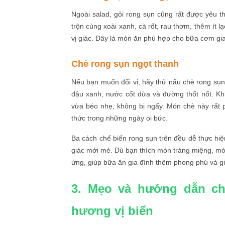
Ngoài salad, gỏi rong sụn cũng rất được yêu th
trộn cùng xoài xanh, cà rốt, rau thơm, thêm ít
vị giác. Đây là món ăn phù hợp cho bữa cơm gia
Chè rong sụn ngọt thanh
Nếu bạn muốn đổi vị, hãy thử nấu chè rong sụn
đậu xanh, nước cốt dừa và đường thốt nốt. Kh
vừa béo nhẹ, không bị ngấy. Món chè này rất
thức trong những ngày oi bức.
Ba cách chế biến rong sụn trên đều dễ thực hiệ
giác mới mẻ. Dù bạn thích món tráng miệng, mó
ứng, giúp bữa ăn gia đình thêm phong phú và g
3. Mẹo và hướng dẫn ch
hương vị biển