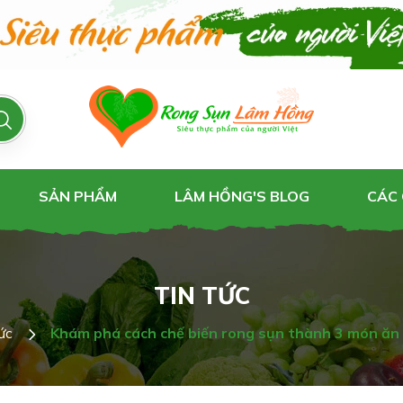
SẢN PHẨM
LÂM HỒNG'S BLOG
CÁC
TIN TỨC
ức
Khám phá cách chế biến rong sụn thành 3 món ăn 