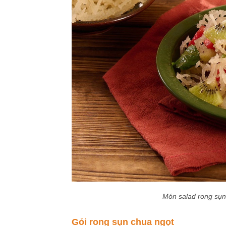
Món salad rong sụn 
Gỏi rong sụn chua ngọt