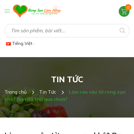
0
Tiếng Việt
TIN TỨC
Trang chủ
Tin Tức
Làm rau câu từ rong sụn
khô? Bạn đã thử qua chưa?