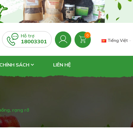
Hỗ trợ
0
Tiếng Việt
18003301
 CHÍNH SÁCH
LIÊN HỆ
hồng, rạng rỡ