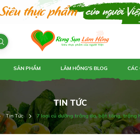
SẢN PHẨM
LÂM HỒNG'S BLOG
CÁC
TIN TỨC
Tin Tức
7 loại củ dưỡng trắng da, bật tông, trắng 