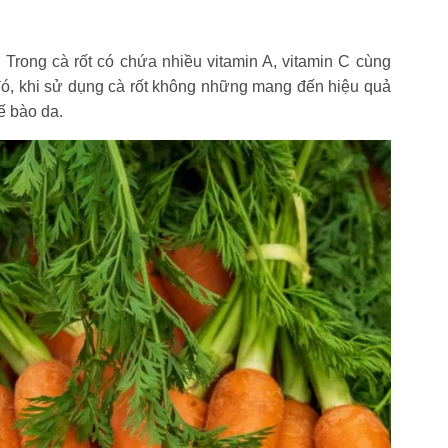
. Trong cà rốt có chứa nhiều vitamin A, vitamin C cùng
đó, khi sử dụng cà rốt không những mang đến hiệu quả
ế bào da.