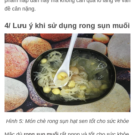
phẩm hấp dẫn này mà không cần quá lo lắng về vấn
đề cân nặng.
4/ Lưu ý khi sử dụng rong sụn muối
Hình 5: Món chè rong sụn hạt sen tốt cho sức khỏe
Mặc dù
rong sụn muối
rất ngon và tốt cho sức khỏe,