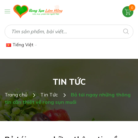
0
Tiếng Việt
TIN TỨC
Trang chủ
Tin Tức
Bỏ túi ngay những thông
tin cần thiết về rong sụn muối