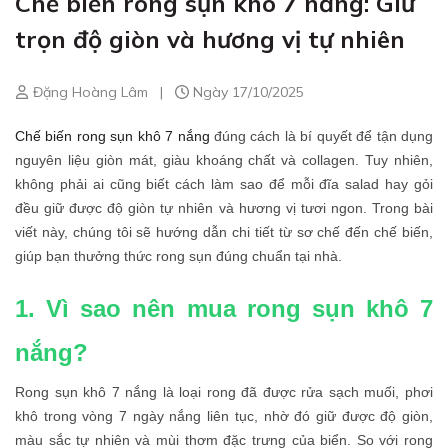
Chế biến rong sụn khô 7 nắng: Giữ
trọn độ giòn và hương vị tự nhiên
Đặng Hoàng Lâm
|
Ngày 17/10/2025
Chế biến rong sụn khô 7 nắng
đúng cách là bí quyết để tận dụng
nguyên liệu giòn mát, giàu khoáng chất và collagen. Tuy nhiên,
không phải ai cũng biết cách làm sao để mỗi đĩa salad hay gỏi
đều giữ được độ giòn tự nhiên và hương vị tươi ngon. Trong bài
viết này, chúng tôi sẽ hướng dẫn chi tiết từ sơ chế đến chế biến,
giúp bạn thưởng thức rong sụn đúng chuẩn tại nhà.
1. Vì sao nên mua rong sụn khô 7
nắng?
Rong sụn khô 7 nắng là loại rong đã được rửa sạch muối, phơi
khô trong vòng 7 ngày nắng liên tục, nhờ đó giữ được độ giòn,
màu sắc tự nhiên và mùi thơm đặc trưng của biển. So với rong