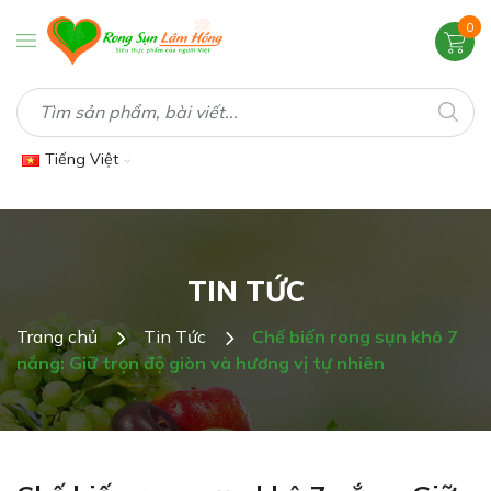
0
Tiếng Việt
TIN TỨC
Trang chủ
Tin Tức
Chế biến rong sụn khô 7
nắng: Giữ trọn độ giòn và hương vị tự nhiên