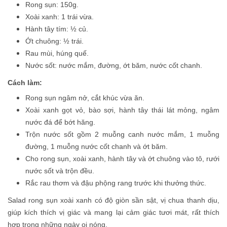
Rong sụn: 150g.
Xoài xanh: 1 trái vừa.
Hành tây tím: ½ củ.
Ớt chuông: ½ trái.
Rau mùi, húng quế.
Nước sốt: nước mắm, đường, ớt băm, nước cốt chanh.
Cách làm:
Rong sụn ngâm nở, cắt khúc vừa ăn.
Xoài xanh gọt vỏ, bào sợi, hành tây thái lát mỏng, ngâm
nước đá để bớt hăng.
Trộn nước sốt gồm 2 muỗng canh nước mắm, 1 muỗng
đường, 1 muỗng nước cốt chanh và ớt băm.
Cho rong sụn, xoài xanh, hành tây và ớt chuông vào tô, rưới
nước sốt và trộn đều.
Rắc rau thơm và đậu phộng rang trước khi thưởng thức.
Salad rong sụn xoài xanh có độ giòn sần sật, vị chua thanh dịu,
giúp kích thích vị giác và mang lại cảm giác tươi mát, rất thích
hợp trong những ngày oi nóng.