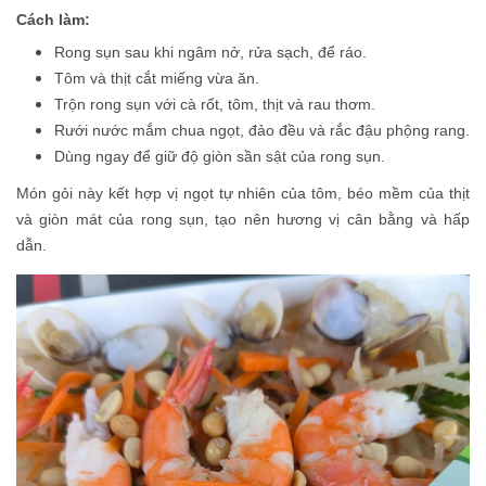
Cách làm:
Rong sụn sau khi ngâm nở, rửa sạch, để ráo.
Tôm và thịt cắt miếng vừa ăn.
Trộn rong sụn với cà rốt, tôm, thịt và rau thơm.
Rưới nước mắm chua ngọt, đảo đều và rắc đậu phộng rang.
Dùng ngay để giữ độ giòn sần sật của rong sụn.
Món gỏi này kết hợp vị ngọt tự nhiên của tôm, béo mềm của thịt
và giòn mát của rong sụn, tạo nên hương vị cân bằng và hấp
dẫn.