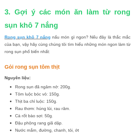
3. Gợi ý các món ăn làm từ rong
sụn khô 7 nắng
Rong sụn khô 7 nắng
nấu món gì ngon? Nếu đây là thắc mắc
của bạn, vậy hãy cùng chúng tôi tìm hiểu những món ngon làm từ
rong sụn phổ biến nhất:
Gỏi rong sụn tôm thịt
Nguyên liệu:
Rong sụn đã ngâm nở: 200g.
Tôm luộc bóc vỏ: 150g.
Thịt ba chỉ luộc: 150g.
Rau thơm: húng lủi, rau răm.
Cà rốt bào sợi: 50g.
Đậu phộng rang giã dập.
Nước mắm, đường, chanh, tỏi, ớt